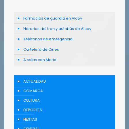
Farmacias de guardia en Alcoy
Horarios del tren y autobús de Alcoy
Teléfonos de emergencia
Cartelera de Cines
A solas con Mario
ACTUALIDAD
COMARCA
CULTURA
DEPORTES
FIESTAS
GENERAL