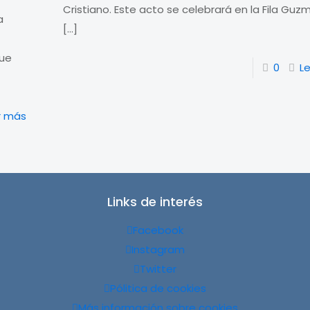
Cristiano. Este acto se celebrará en la Fila Gu
a
[…]
que
0
L
r más
Links de interés
Facebook
Instagram
Twitter
Pólitica de cookies
Más información sobre cookies