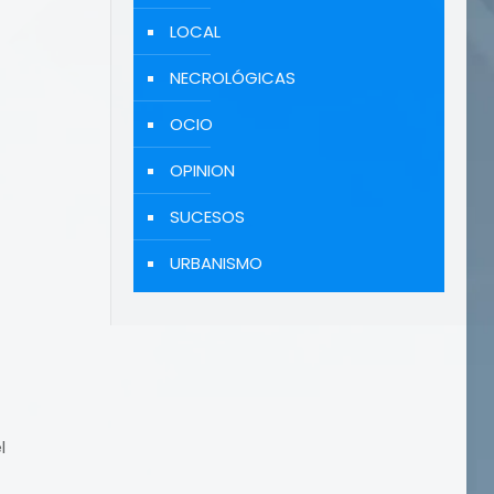
LOCAL
NECROLÓGICAS
OCIO
OPINION
SUCESOS
URBANISMO
l