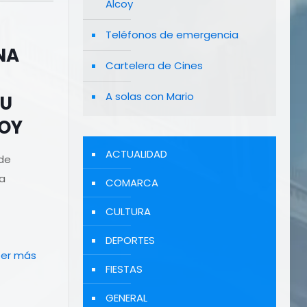
Alcoy
Teléfonos de emergencia
NA
Cartelera de Cines
A solas con Mario
SU
COY
ACTUALIDAD
 de
na
COMARCA
CULTURA
DEPORTES
eer más
FIESTAS
GENERAL