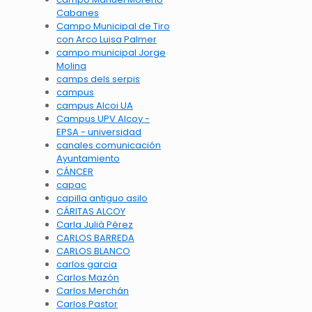
Cabanes
Campo Municipal de Tiro
con Arco Luisa Palmer
campo municipal Jorge
Molina
camps dels serpis
campus
campus Alcoi UA
Campus UPV Alcoy -
EPSA - universidad
canales comunicación
Ayuntamiento
CÁNCER
capac
capilla antiguo asilo
CÁRITAS ALCOY
Carla Julià Pérez
CARLOS BARREDA
CARLOS BLANCO
carlos garcia
Carlos Mazón
Carlos Merchán
Carlos Pastor