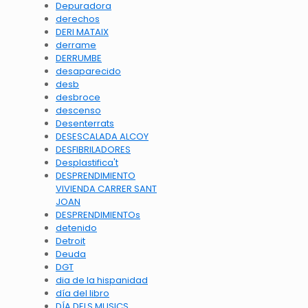
Depuradora
derechos
DERI MATAIX
derrame
DERRUMBE
desaparecido
desb
desbroce
descenso
Desenterrats
DESESCALADA ALCOY
DESFIBRILADORES
Desplastifica't
DESPRENDIMIENTO
VIVIENDA CARRER SANT
JOAN
DESPRENDIMIENTOs
detenido
Detroit
Deuda
DGT
dia de la hispanidad
día del libro
DÍA DELS MUSICS