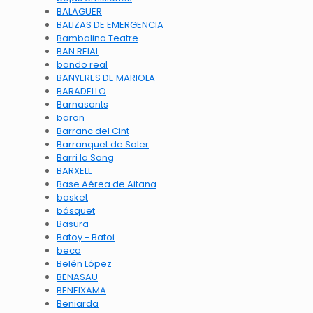
BALAGUER
BALIZAS DE EMERGENCIA
Bambalina Teatre
BAN REIAL
bando real
BANYERES DE MARIOLA
BARADELLO
Barnasants
baron
Barranc del Cint
Barranquet de Soler
Barri la Sang
BARXELL
Base Aérea de Aitana
basket
básquet
Basura
Batoy - Batoi
beca
Belén López
BENASAU
BENEIXAMA
Beniarda