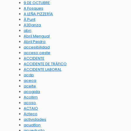
9 DE OCTUBRE
A Fosques
A LEÑA PIZZERÍA
À Punt
A3Danza
abri
Abril Mengual
Abril Peidro
accesibilidad
acceso oeste
ACCIDENTE
ACCIDENTE DE TRÁFICO
ACCIDENTE LABORAL
acdp
aceca
aceite
acogida
Acollim
acoso
ACTAIO
Acteco
actividades
acuatlon
acueducto