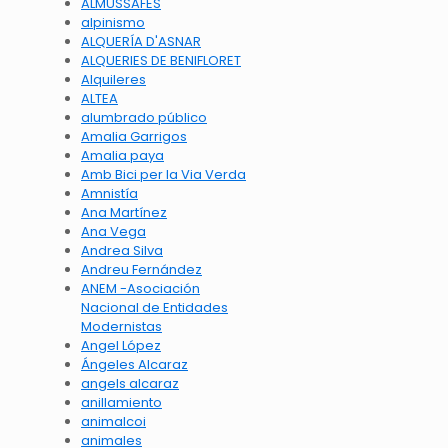
ALMUSSAFES
alpinismo
ALQUERÍA D'ASNAR
ALQUERIES DE BENIFLORET
Alquileres
ALTEA
alumbrado público
Amalia Garrigos
Amalia paya
Amb Bici per la Via Verda
Amnistía
Ana Martínez
Ana Vega
Andrea Silva
Andreu Fernández
ANEM -Asociación
Nacional de Entidades
Modernistas
Angel López
Ángeles Alcaraz
angels alcaraz
anillamiento
animalcoi
animales