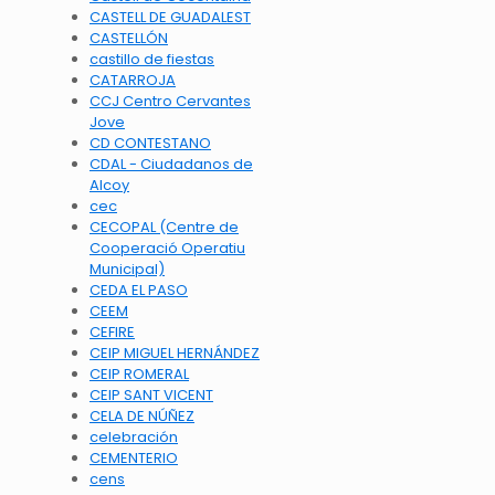
CASTELL DE GUADALEST
CASTELLÓN
castillo de fiestas
CATARROJA
CCJ Centro Cervantes
Jove
CD CONTESTANO
CDAL - Ciudadanos de
Alcoy
cec
CECOPAL (Centre de
Cooperació Operatiu
Municipal)
CEDA EL PASO
CEEM
CEFIRE
CEIP MIGUEL HERNÁNDEZ
CEIP ROMERAL
CEIP SANT VICENT
CELA DE NÚÑEZ
celebración
CEMENTERIO
cens