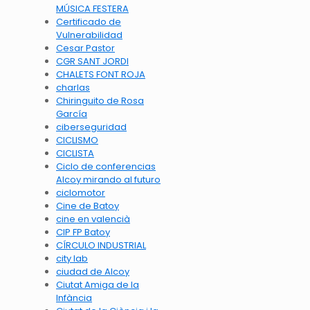
MÚSICA FESTERA
Certificado de
Vulnerabilidad
Cesar Pastor
CGR SANT JORDI
CHALETS FONT ROJA
charlas
Chiringuito de Rosa
García
ciberseguridad
CICLISMO
CICLISTA
Ciclo de conferencias
Alcoy mirando al futuro
ciclomotor
Cine de Batoy
cine en valencià
CIP FP Batoy
CÍRCULO INDUSTRIAL
city lab
ciudad de Alcoy
Ciutat Amiga de la
Infància