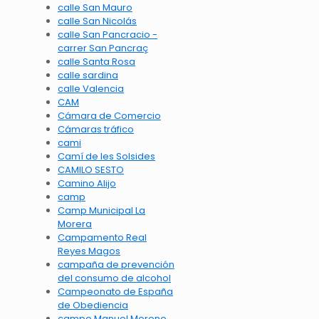
calle San Mauro
calle San Nicolás
calle San Pancracio -
carrer San Pancraç
calle Santa Rosa
calle sardina
calle Valencia
CAM
Cámara de Comercio
Cámaras tráfico
cami
Camí de les Solsides
CAMILO SESTO
Camino Alijo
camp
Camp Municipal La
Morera
Campamento Real
Reyes Magos
campaña de prevención
del consumo de alcohol
Campeonato de España
de Obediencia
campo Manuel Moreno