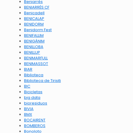
Beniarrés
BENIARRÉS CF
Benicadell
BENICALAP
BENIDORM
Benidorm Fest
BENIFALLIM
BENIGÀNIM
BENILLOBA
BENILLUP
BENIMARFULL
BENIMASSOT
BIAR
Biblioteca
Biblioteca de Tirisiti
BIC
Bicicletas
big data
bioresiduos
BIVIA
BMX
BOCAIRENT
BOMBEROS
Bonoloto