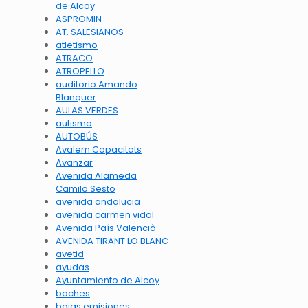
de Alcoy
ASPROMIN
AT. SALESIANOS
atletismo
ATRACO
ATROPELLO
auditorio Amando
Blanquer
AULAS VERDES
autismo
AUTOBÚS
Avalem Capacitats
Avanzar
Avenida Alameda
Camilo Sesto
avenida andalucia
avenida carmen vidal
Avenida País Valencià
AVENIDA TIRANT LO BLANC
avetid
ayudas
Ayuntamiento de Alcoy
baches
bajas emisiones