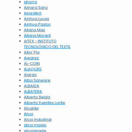
ahorro
Aiinara Sanz
Aina Miró
Ainhoa Lucas
Ainhoa Pastor
Aitana Mas
Aitana Morant
AITEX - INSTITUTO
TECNOLÓGICO DEL TEXTIL
Aitor Pla
Ajedrez
AL-COIN
ALAQUÀS
Alardo
Alba Sanegre
ALBAIDA
ALBATERA
Alberto Belda
Alberto Fuentes Lorite
Alcalde
Alcoi
Alcoi Industrial
alcoi magic
alcoianada