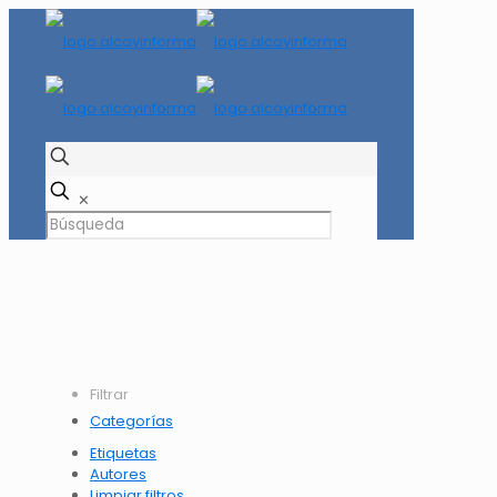
✕
Filtrar
Categorías
Etiquetas
Autores
Limpiar filtros