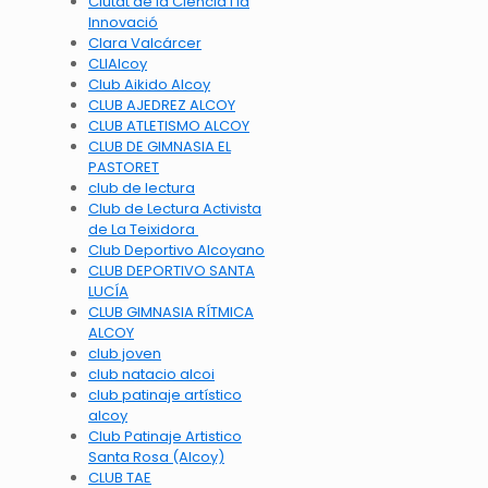
Ciutat de la Ciència i la
Innovació
Clara Valcárcer
CLIAlcoy
Club Aikido Alcoy
CLUB AJEDREZ ALCOY
CLUB ATLETISMO ALCOY
CLUB DE GIMNASIA EL
PASTORET
club de lectura
Club de Lectura Activista
de La Teixidora
Club Deportivo Alcoyano
CLUB DEPORTIVO SANTA
LUCÍA
CLUB GIMNASIA RÍTMICA
ALCOY
club joven
club natacio alcoi
club patinaje artístico
alcoy
Club Patinaje Artistico
Santa Rosa (Alcoy)
CLUB TAE