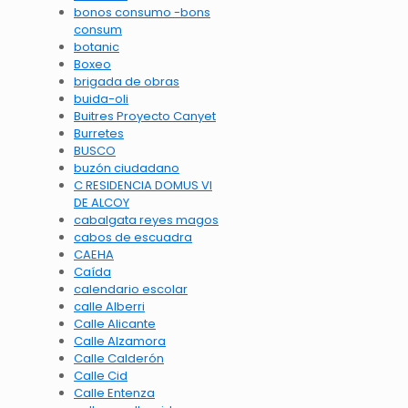
bonos consumo -bons
consum
botanic
Boxeo
brigada de obras
buida-oli
Buitres Proyecto Canyet
Burretes
BUSCO
buzón ciudadano
C RESIDENCIA DOMUS VI
DE ALCOY
cabalgata reyes magos
cabos de escuadra
CAEHA
Caída
calendario escolar
calle Alberri
Calle Alicante
Calle Alzamora
Calle Calderón
Calle Cid
Calle Entenza