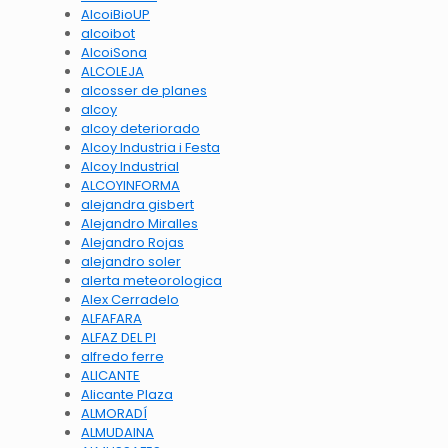
AlcoiBioUP
alcoibot
AlcoiSona
ALCOLEJA
alcosser de planes
alcoy
alcoy deteriorado
Alcoy Industria i Festa
Alcoy Industrial
ALCOYINFORMA
alejandra gisbert
Alejandro Miralles
Alejandro Rojas
alejandro soler
alerta meteorologica
Alex Cerradelo
ALFAFARA
ALFAZ DEL PI
alfredo ferre
ALICANTE
Alicante Plaza
ALMORADÍ
ALMUDAINA