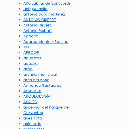
Año Jubilar de Sant Jordi
antiguo asilo
antonio aura martinez
ANTONIO GISBERT
Antonio Revert
Antonio Richart
Apagón
Aparcamiento - Parking
APPI
APROOP
apuestas
aqualia
arbol
archivo municipal
ares del bosc
Armando Santacreu
Aroa Mira
ARQUEOLOGÍA
ASALTO
ascensor del Parque de
Cervantes
asesinato
asfaltado