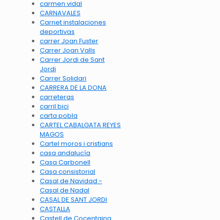
carmen vidal
CARNAVALES
Carnet instalaciones
deportivas
carrer Joan Fuster
Carrer Joan Valls
Carrer Jordi de Sant
Jordi
Carrer Solidari
CARRERA DE LA DONA
carreteras
carril bici
carta pobla
CARTEL CABALGATA REYES
MAGOS
Cartel moros i cristians
casa andalucía
Casa Carbonell
Casa consistorial
Casal de Navidad -
Casal de Nadal
CASAL DE SANT JORDI
CASTALLA
Castell de Cocentaina