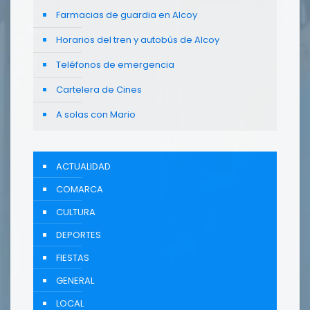
Farmacias de guardia en Alcoy
Horarios del tren y autobús de Alcoy
Teléfonos de emergencia
Cartelera de Cines
A solas con Mario
ACTUALIDAD
COMARCA
CULTURA
DEPORTES
FIESTAS
GENERAL
LOCAL