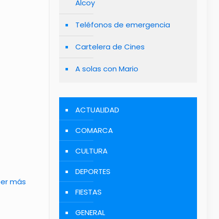
Alcoy
Teléfonos de emergencia
Cartelera de Cines
A solas con Mario
ACTUALIDAD
COMARCA
E
CULTURA
DEPORTES
eer más
FIESTAS
GENERAL