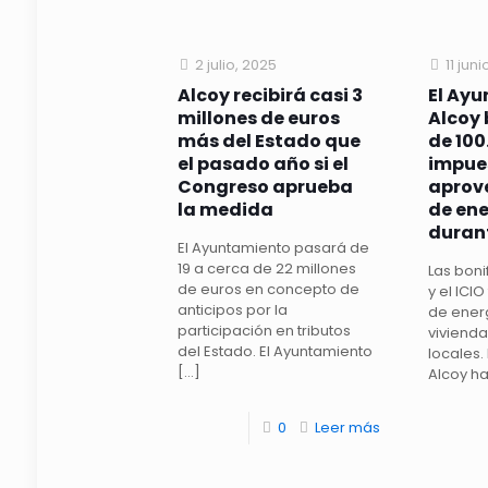
2 julio, 2025
11 jun
Alcoy recibirá casi 3
El Ay
millones de euros
Alcoy 
más del Estado que
de 100
el pasado año si el
impues
Congreso aprueba
aprov
la medida
de ene
duran
El Ayuntamiento pasará de
19 a cerca de 22 millones
Las boni
de euros en concepto de
y el ICI
anticipos por la
de ener
participación en tributos
vivienda
del Estado. El Ayuntamiento
locales.
[…]
Alcoy h
0
Leer más