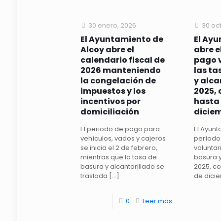
30 enero, 2026
30 oc
El Ayuntamiento de
El Ay
Alcoy abre el
abre e
calendario fiscal de
pago v
2026 manteniendo
las ta
la congelación de
y alca
impuestos y los
2025, 
incentivos por
hasta 
domiciliación
dicie
El periodo de pago para
El Ayunt
vehículos, vados y cajeros
período
se inicia el 2 de febrero,
voluntar
mientras que la tasa de
basura y
basura y alcantarillado se
2025, co
traslada
[…]
de dicie
0
Leer más