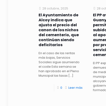
28 octubre, 2025
28 oc
El Ayuntamiento de
El PP 
Alcoy indica que
Guany
ajusta el precio del
permi
canon de los nichos
subid
del cementerio, que
al apo
continúan siendo
aumen
deficitarios
por pr
servic
En el caso de las rentas
cemen
más bajas, Servicios
Sociales sigue asumiendo
El PP ex
el coste Esta semana se
demuest
han aprobado en el Pleno
de medi
Municipal las tasas
[…]
municipa
alcoyana
gobiern
0
Leer más
formad