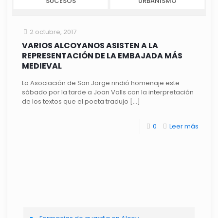
SUCESOS
URBANISMO
2 octubre, 2017
VARIOS ALCOYANOS ASISTEN A LA
REPRESENTACIÓN DE LA EMBAJADA MÁS
MEDIEVAL
La Asociación de San Jorge rindió homenaje este
sábado por la tarde a Joan Valls con la interpretación
de los textos que el poeta tradujo
[…]
0
Leer más