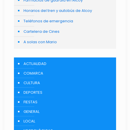
Farmacias de guardia en Alcoy
Horarios del tren y autobús de Alcoy
Teléfonos de emergencia
Cartelera de Cines
A solas con Mario
ACTUALIDAD
COMARCA
CULTURA
DEPORTES
FIESTAS
GENERAL
LOCAL