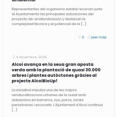
Representantes del organismo estatal recorren junto
al Ayuntamiento las principales actuaciones del
proyecto de renaturalización y destacan la
complejidad técnica y el potencial de la
[…]
0
Leer más
4 diciembre, 2025
Alcoi avança en la seua gran aposta
verda amb la plantació de quasi 30.000
arbres i plantes autòctones gràcies al
projecte AlcoiBioUp!
La iniciativa impulsa una de les majors
renaturalitzacions urbanes de la ciutat amb
actuacions en barrancs, rius, parcs, zones
periurbanes i escocells. L’Ajuntament d’Alcoi continua
[…]