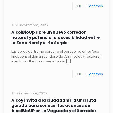
0
Leer más
28 noviembre, 2025
AlcoiBioUp abre un nuevo corredor
natural y potencia la accesibilidad entre
la Zona Nord y el río Serpis
Las obras del tramo cercano al parque, ya en su fase
final, consolidan un sendero de 758 metros y restauran
el entorno fluvial con vegetación
[…]
0
Leer más
19 noviembre, 2025
Alcoy invita a la ciudadanía a una ruta
guiada para conocer los avances de
AlcoiBioUP en La Vaguada y el Xorrador