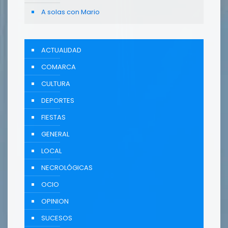
A solas con Mario
ACTUALIDAD
COMARCA
CULTURA
DEPORTES
FIESTAS
GENERAL
LOCAL
NECROLÓGICAS
OCIO
OPINION
SUCESOS