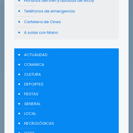
Horarios del tren y autobús de Alcoy
Teléfonos de emergencia
Cartelera de Cines
A solas con Mario
ACTUALIDAD
COMARCA
CULTURA
DEPORTES
FIESTAS
GENERAL
LOCAL
NECROLÓGICAS