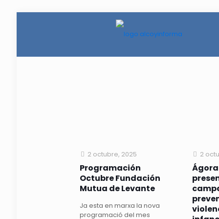
2 octubre, 2025
2 oct
Programación
Ágora
Octubre Fundación
presen
Mutua de Levante
campa
preven
Ja esta en marxa la nova
violen
programació del mes