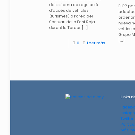
del sistema de regulació
El PP pe
d’accés de vehicles
adaptac
(turismes) a l’àrea del
ordenan
Santuari de la Font Roja
nueva n
durant la Tardor
[…]
vehículo
Grupo Mu
[…]
0
Leer más
Links d
Faceb
Instag
Twitter
Pólitic
Más in