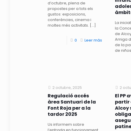
infanc
d’octubre, plena de
adoles
propostes per a tots els
ámbit
gustos: exposicions,
conferències, cinema i
La inici
moltes més activitats.
[…]
la Conce
de Alco
Amiga de
0
Leer más
de la pa
de niños
2 octubre, 2025
2 oct
Regulació accés
El PP 
àrea Santuari de la
partir
Font Roja per a la
Alcoy 
tardor 2025
obliga
asegu
Us informem sobre
patine
l’entrada en funcionament