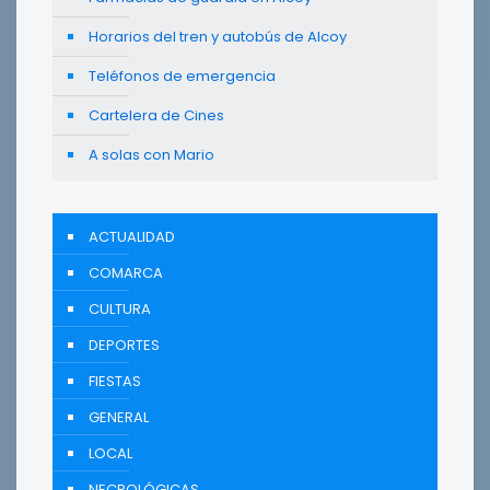
Horarios del tren y autobús de Alcoy
Teléfonos de emergencia
Cartelera de Cines
A solas con Mario
ACTUALIDAD
COMARCA
CULTURA
DEPORTES
FIESTAS
GENERAL
LOCAL
NECROLÓGICAS